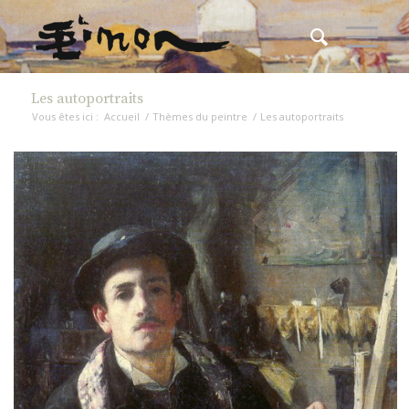
Les autoportraits
Vous êtes ici :
Accueil
/
Thèmes du peintre
/
Les autoportraits