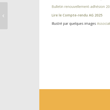
Bulletin renouvellement-adhésion 2
Jeanne Dauchez
Simon entre
Lire le
Compte-rendu AG 2025
« Intimisme et Art
Illustré par quelques images
Associa
sacré »: exposition au
Fort...