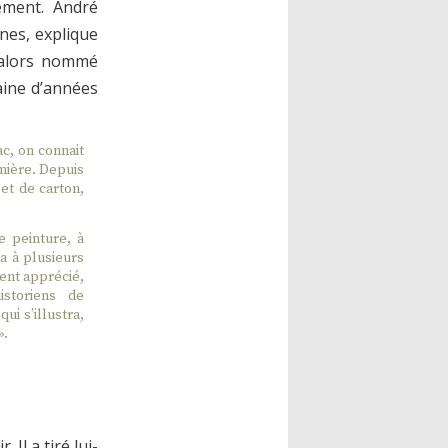
ement. André
nes, explique
t alors nommé
aine d’années
c, on connait
mière. Depuis
 et de carton,
e peinture, à
a à plusieurs
ment apprécié,
istoriens de
i s’illustra,
».
 Il a tiré lui-