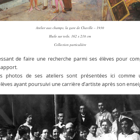
Atelier aux champs, la gare de Chaville
– 1930
Huile sur toile, 162 x 218 cm
Collection particulière
ressant de faire une recherche parmi ses élèves pour co
 apport.
s photos de ses ateliers sont présentées ici comme
élèves ayant poursuivi une carrière d’artiste après son ense