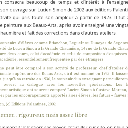
n consacra beaucoup de temps et d’intérêt à l’enseign
 son ouvrage sur Lucien Simon de 2002 aux éditions Palenti
ctivité qui pris toute son ampleur à partir de 1923. Il fu
e peinture aux Beaux-Arts, après avoir enseigné une vingt
haumière et fait des corrections dans d’autres ateliers.
souvenirs d’élèves comme Brianchon, Leguelt ou Dunoyer de Segonza
tivité de Lucien Simon à la Grande Chaumière, 14 rue de la Grande Chau
sure deux cours, celui d’académie et celui de composition d’esquisses
 académie, essentiellement fréquentée par des étrangers.
ne peut être comparé à son activité de professeur, chef d’atelier d
tionale supérieure des Beaux-Arts, où il est nommé en 1923. Il laisser
, jusqu’à sa retraite en 1936, le souvenir d’un enseignant particulière
e, ouvert au dialogue avec les nouvelles générations. Les h
ment artistique ont souvent comparé Lucien Simon à Gustave Moreau, qu
ier par les encouragements apportés à ses élèves, les futurs « fauves 
on
, (c) Editions Palantines, 2002
ement rigoureux mais assez libre
emmenait volontiers ses élèves, travailler sur site, en plein air.