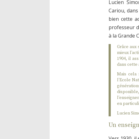
Lucien Simo
Cariou, dans
bien cette a
professeur d
à la Grande C
Grâce aux 
mieux l’ac
1904, il as
dans cette
Mais cela 
l’Ecole Na
générations
disponibl
l’enseigne
en particul
Lucien Sim
Un enseign
Vers 1930, il 