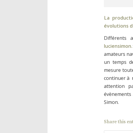
La producti
évolutions 
Différents
luciensimon.
amateurs na
un temps de
mesure toutes
continuer à
attention p
évènements a
Simon.
Share this en