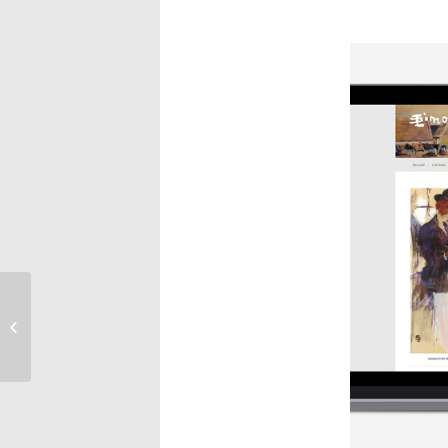
Les Cahiers de
l’Association Lucien
Simon