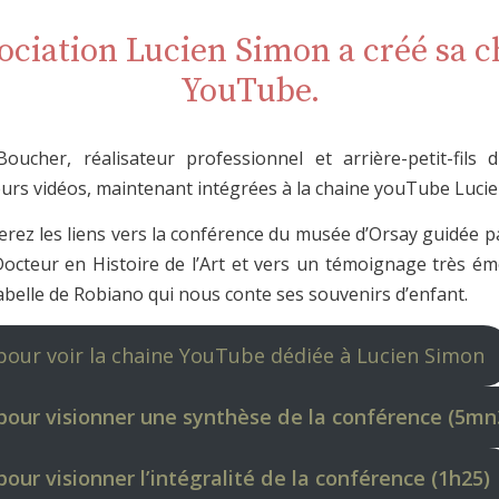
sociation Lucien Simon a créé sa c
YouTube.
oucher, réalisateur professionnel et arrière-petit-fils 
ieurs vidéos, maintenant intégrées à la chaine youTube Luci
erez les liens vers la conférence du musée d’Orsay guidée p
Docteur en Histoire de l’Art et vers un témoignage très é
Isabelle de Robiano qui nous conte ses souvenirs d’enfant.
pour voir la chaine YouTube dédiée à Lucien Simon
 pour visionner une synthèse de la conférence (5mn
pour visionner l’intégralité de la conférence (1h25)