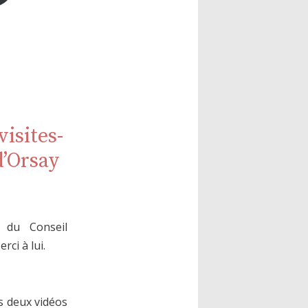
isites-
d’Orsay
 du Conseil
rci à lui.
s deux vidéos