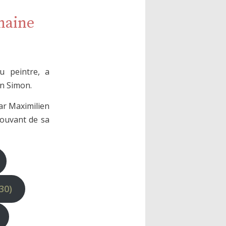
haine
du peintre, a
en Simon.
ar Maximilien
mouvant de sa
30)