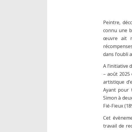
Peintre, déc
connu une br
œuvre ait r
récompenses 
dans l’oubli 
A l’initiativ
– août 2025 
artistique d
Ayant pour t
Simon à deux
Fié-Fieux (18
Cet évènemen
travail de re