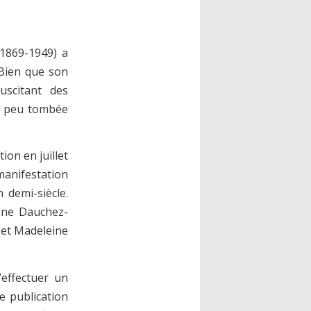
(1869-1949) a
 Bien que son
uscitant des
 à peu tombée
ion en juillet
manifestation
 demi-siècle.
anne Dauchez-
 et Madeleine
’effectuer un
te publication