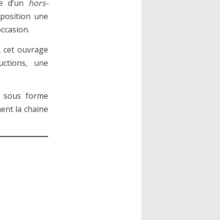
me d’un
hors-
exposition une
ccasion.
, cet ouvrage
ctions, une
r sous forme
ment la chaine