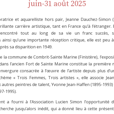
juin-31 août 2025
oratrice et aquarelliste hors pair, Jeanne Dauchez-Simon 
illante carrière artistique, tant en France qu’à l’étranger.
encontré tout au long de sa vie un franc succès, s
ainsi qu’une importante réception critique, elle est peu
après sa disparition en 1949.
e de la commune de Combrit-Sainte Marine (Finistère), l’exposit
dans l’ancien Fort de Sainte Marine constitue la première 
’envergure consacrée à l’œuvre de l’artiste depuis plus d’un
hème « Trois Femmes, Trois artistes », elle associe Je
 autres peintres de talent, Yvonne Jean-Haffen (1895-1993)
97-1995).
t a fourni à l’Association Lucien Simon l’opportunité d
cherche jusqu’alors inédit, qui a donné lieu à cette présen