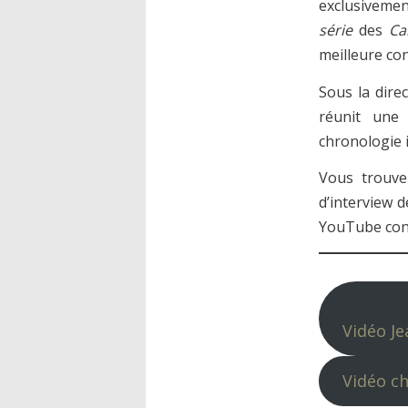
exclusiveme
série
des
Ca
meilleure co
Sous la dire
réunit une
chronologie i
Vous trouve
d’interview d
YouTube cons
Vidéo J
Vidéo c