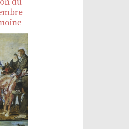
ion du
tembre
imoine