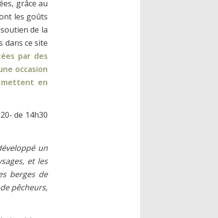
tées, grâce au
dont les goûts
 soutien de la
 dans ce site
tées par des
 une occasion
s mettent en
120- de 14h30
 développé un
ysages, et les
les berges de
s de pêcheurs,