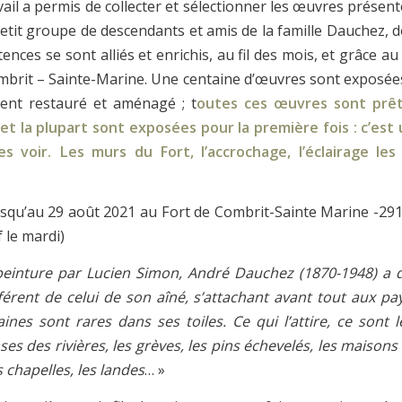
ail a permis de collecter et sélectionner les œuvres présen
petit groupe de descendants et amis de la famille Dauchez, 
ences se sont alliés et enrichis, au fil des mois, et grâce au
mbrit – Sainte-Marine. Une centaine d’œuvres sont exposées
ent restauré et aménagé ; t
outes ces œuvres sont prê
, et la plupart sont exposées pour la première fois : c’est
es voir. Les murs du Fort, l’accrochage, l’éclairage le
usqu’au 29 août 2021 au Fort de Combrit-Sainte Marine -29
 le mardi)
a peinture par Lucien Simon, André Dauchez (1870-1948) a
fférent de celui de son aîné, s’attachant avant tout aux pa
nes sont rares dans ses toiles. Ce qui l’attire, ce sont 
nses des rivières, les grèves, les pins échevelés, les maison
s chapelles, les landes
… »