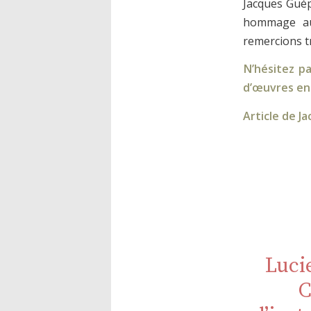
Jacques Guépi
hommage au 
remercions t
N’hésitez pa
d’œuvres en c
Article de J
Luci
C