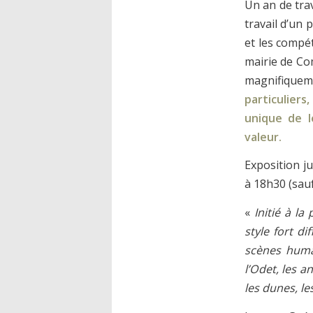
Un an de trav
travail d’un 
et les compét
mairie de Co
magnifiquem
particuliers
unique de l
valeur.
Exposition j
à 18h30 (sauf
«
Initié à l
style fort di
scènes humai
l’Odet, les a
les dunes, le