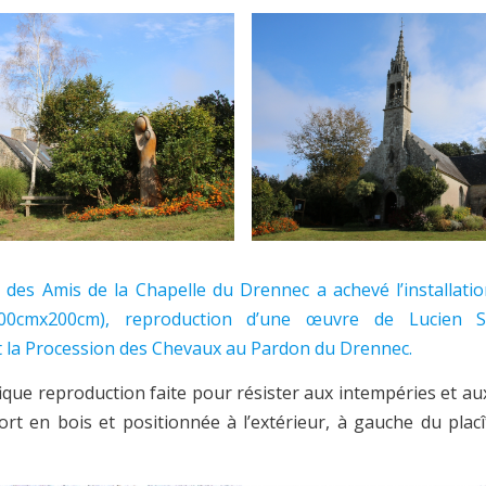
n des Amis de la Chapelle du Drennec a achevé l’installati
00cmx200cm), reproduction d’une œuvre de Lucien S
 la Procession des Chevaux au Pardon du Drennec.
ique reproduction faite pour résister aux intempéries et aux
rt en bois et positionnée à l’extérieur, à gauche du placî