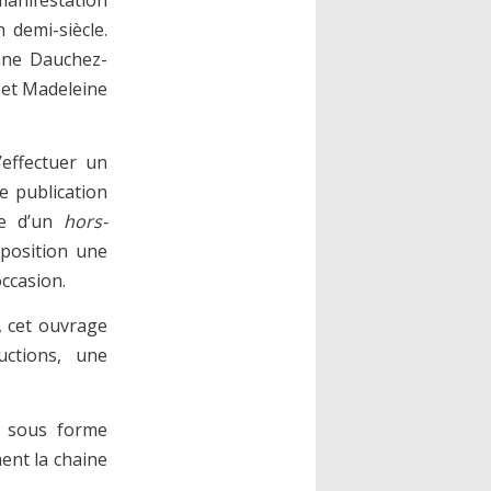
 demi-siècle.
anne Dauchez-
 et Madeleine
’effectuer un
te publication
me d’un
hors-
exposition une
ccasion.
, cet ouvrage
ctions, une
r sous forme
ment la chaine