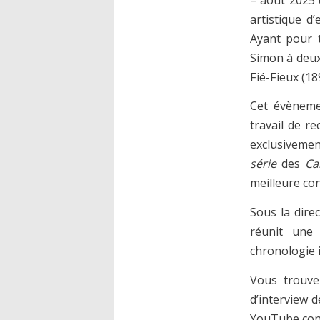
artistique d
Ayant pour t
Simon à deux
Fié-Fieux (18
Cet évènemen
travail de re
exclusiveme
série
des
Ca
meilleure co
Sous la dire
réunit une
chronologie i
Vous trouve
d’interview d
YouTube cons