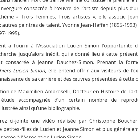
’envergure consacrée à l’œuvre de l’artiste depuis plus d’un
hème « Trois Femmes, Trois artistes », elle associe Je
 autres peintres de talent, Yvonne Jean-Haffen (1895-1993)
97-1995).
t a fourni à l’Association Lucien Simon l’opportunité d
cherche jusqu’alors inédit, qui a donné lieu à cette présen
nt consacrée à Jeanne Dauchez-Simon. Prenant la for
hiers Lucien Simon
, elle entend offrir aux visiteurs de l’
nnaissance de sa carrière et des œuvres présentées à cette o
ction de Maximilien Ambroselli, Docteur en Histoire de l’art
 étude accompagnée d’un certain nombre de reprodu
llustrée ainsi qu’une bibliographie.
rez ci-jointe une vidéo réalisée par Christophe Bouche
e petites-filles de Lucien et Jeanne Simon et plus générale
acrée à l’Association Lucien Simon