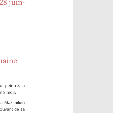
8 juin-
haine
du peintre, a
en Simon.
ar Maximilien
mouvant de sa