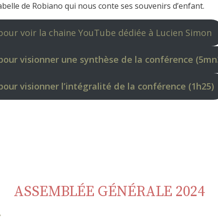
Isabelle de Robiano qui nous conte ses souvenirs d’enfant.
pour voir la chaine YouTube dédiée à Lucien Simon
 pour visionner une synthèse de la conférence (5mn
pour visionner l’intégralité de la conférence (1h25)
ASSEMBLÉE GÉNÉRALE 2024