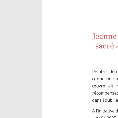
Jeanne
sacré 
Peintre, déc
connu une br
œuvre ait r
récompenses 
dans l’oubli 
A l’initiativ
– août 2025 