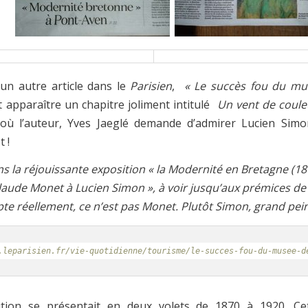
 un autre article dans le
Parisien
,
« Le succès fou du mu
t apparaître un chapitre joliment intitulé
Un vent de coule
 où l’auteur, Yves Jaeglé demande d’admirer Lucien Simo
 !
s la réjouissante exposition « la Modernité en Bretagne (18
aude Monet à Lucien Simon », à voir jusqu’aux prémices de l
te réellement, ce n’est pas Monet. Plutôt Simon, grand pein
.leparisien.fr/vie-quotidienne/tourisme/le-succes-fou-du-musee-d
ition se présentait en deux volets de 1870 à 1920. Ce