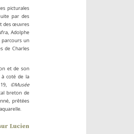
ces picturales
duite par des
nt des œuvres
ufra, Adolphe
e parcours un
es de Charles
ion et de son
 à coté de la
919,
©Musée
al breton de
onné, prêtées
aquarelle.
sur Lucien