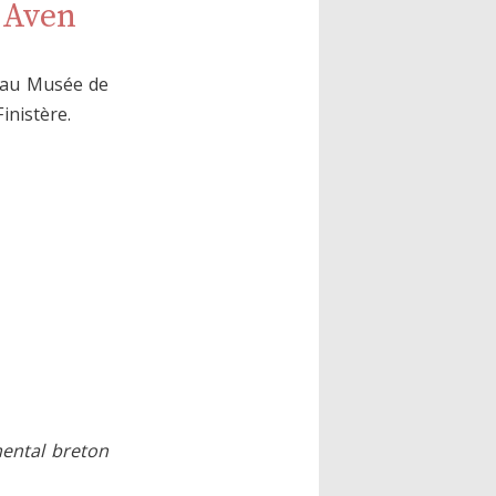
t Aven
n au Musée de
inistère.
ntal breton