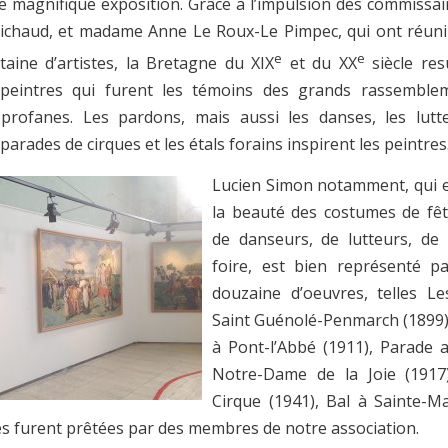
 magnifique exposition. Grâce à l’impulsion des commissa
ichaud, et madame Anne Le Roux-Le Pimpec, qui ont réuni
e
e
taine d’artistes, la Bretagne du XIX
et du XX
siècle res
 peintres qui furent les témoins des grands rassembleme
 profanes. Les pardons, mais aussi les danses, les lutt
s parades de cirques et les étals forains inspirent les peintres
Lucien Simon notamment, qui e
la beauté des costumes de fêt
de danseurs, de lutteurs, de
foire, est bien représenté p
douzaine d’oeuvres, telles
Le
Saint Guénolé-Penmarch (1899)
à Pont-l’Abbé
(1911),
Parade 
Notre-Dame de la Joie
(1917
Cirque (1941),
Bal à Sainte-M
es furent prêtées par des membres de notre association.