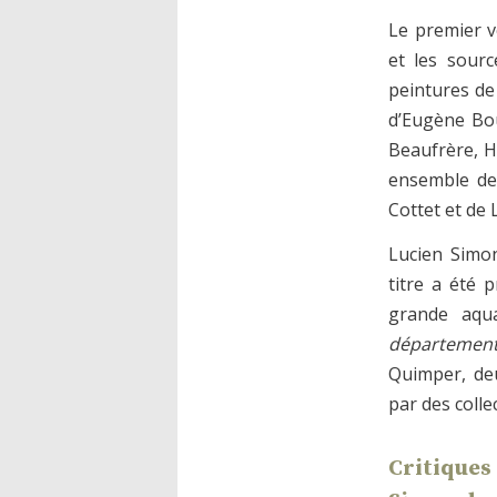
Le premier vo
et les sourc
peintures de
d’Eugène Bou
Beaufrère, H
ensemble de 
Cottet et de 
Lucien Simon
titre a été 
grande aqu
département
Quimper, deu
par des colle
Critiques