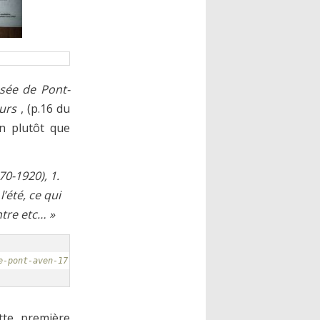
sée de Pont-
urs
, (p.16 du
n plutôt que
70-1920), 1.
’été, ce qui
tre etc… »
e-pont-aven-17-02-2017-6687546.php
tte première