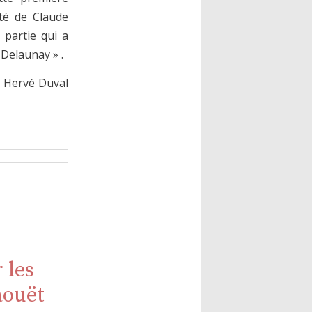
ité de Claude
 partie qui a
 Delaunay » .
t Hervé Duval
 les
aouët