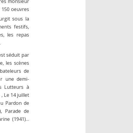
ires monsieur
 150 oeuvres
urgit sous la
nts festifs,
es, les repas
.
st séduit par
e, les scènes
 bateleurs de
ar une demi-
s Lutteurs
à
 ,
Le 14 juillet
au Pardon de
), Parade de
arine
(1941)…