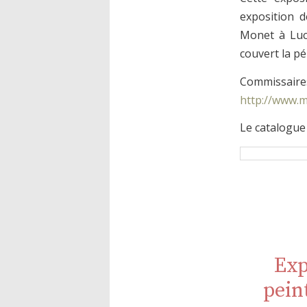
exposition d
Monet à Luci
couvert la pé
Commissaires
http://www.m
Le catalogue
Exp
pein