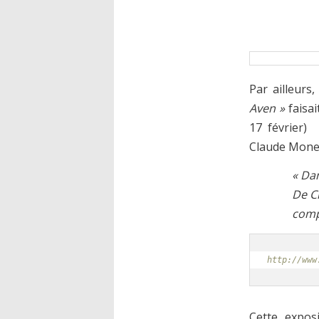
Par ailleurs,
Aven »
faisai
17 février)
Claude Monet
« Dan
De Cl
comp
http://www
Cette expos