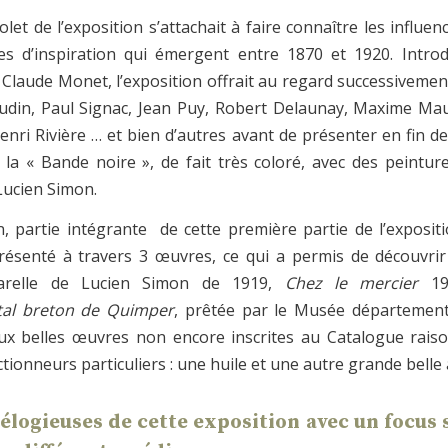
let de l’exposition s’attachait à faire connaître les influen
es d’inspiration qui émergent entre 1870 et 1920. Intro
 Claude Monet, l’exposition offrait au regard successiveme
din, Paul Signac, Jean Puy, Robert Delaunay, Maxime Ma
enri Rivière … et bien d’autres avant de présenter en fin d
la « Bande noire », de fait très coloré, avec des peintur
Lucien Simon.
, partie intégrante de cette première partie de l’exposit
présenté à travers 3 œuvres, ce qui a permis de découvrir
arelle de Lucien Simon de 1919,
Chez le mercier
1
al breton de Quimper
, prêtée par le Musée département
x belles œuvres non encore inscrites au Catalogue rais
ctionneurs particuliers : une huile et une autre grande belle 
 élogieuses de cette exposition avec un focus 